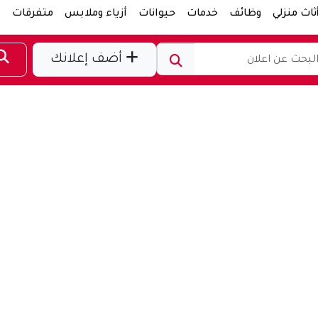
ثاث منزلي
وظائف
خدمات
حيوانات
أزياء وملابس
متفرقات
ر
أضف إعلانك