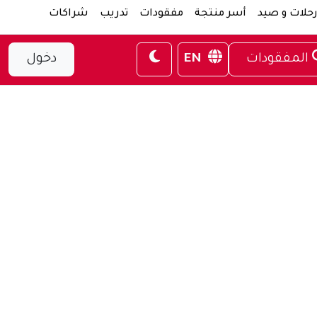
حلات و صيد
أسر منتجة
مفقودات
تدريب
شراكات
المفقودات
EN
دخول