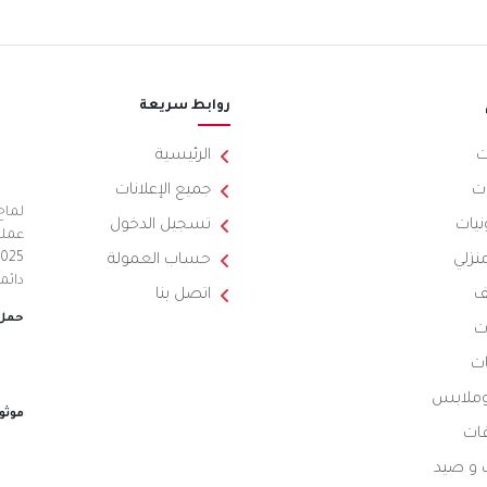
روابط سريعة
ت
الرئيسية
ت
جميع الإعلانات
لماح
نيات
تسجيل الدخول
عملي
منزلي
حساب العمولة
دائم
ف
اتصل بنا
حمل 
ت
ات
 وملابس
موثو
ات
 و صيد