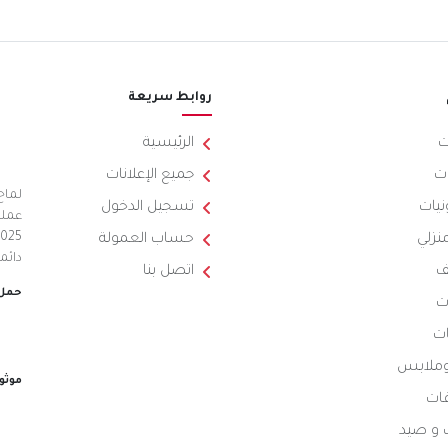
روابط سريعة
ت
الرئيسية
ت
جميع الإعلانات
لماح
نيات
تسجيل الدخول
عملي
منزلي
حساب العمولة
دائم
ف
اتصل بنا
حمل 
ت
ات
 وملابس
موثو
ات
 و صيد