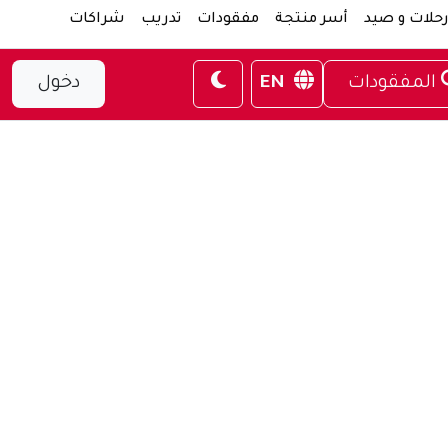
حلات و صيد
أسر منتجة
مفقودات
تدريب
شراكات
المفقودات
EN
دخول