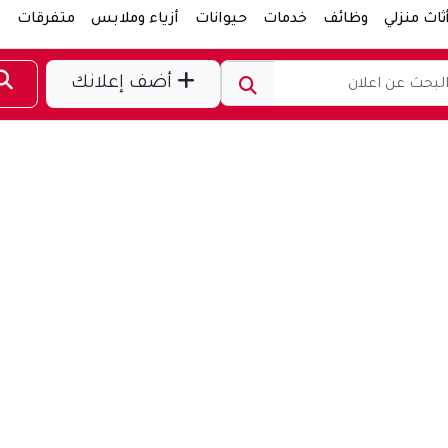
ثاث منزلي
وظائف
خدمات
حيوانات
أزياء وملابس
متفرقات
ر
أضف إعلانك