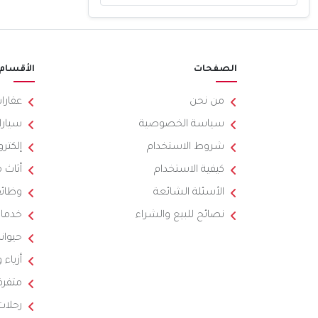
الصفحات
الأقسام
من نحن
عقارا
سياسة الخصوصية
سيارا
شروط الاستخدام
إلكترو
كيفية الاستخدام
أثاث 
الأسئلة الشائعة
وظائ
نصائح للبيع والشراء
خدما
حيوان
أزياء
متفرق
رحلات