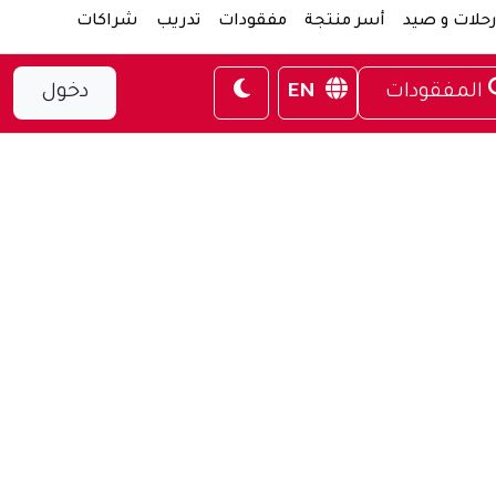
حلات و صيد
أسر منتجة
مفقودات
تدريب
شراكات
المفقودات
EN
دخول