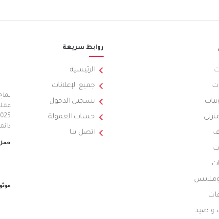
روابط سريعة
ت
الرئيسية
ت
جميع الإعلانات
لماح
نيات
تسجيل الدخول
عملي
منزلي
حساب العمولة
دائم
ف
اتصل بنا
حمل 
ت
ات
 وملابس
موثو
ات
 و صيد