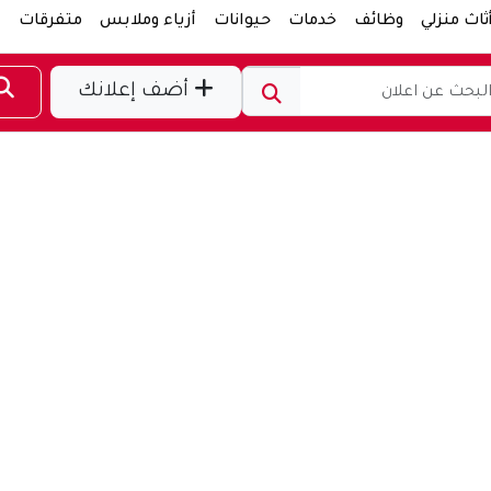
ثاث منزلي
وظائف
خدمات
حيوانات
أزياء وملابس
متفرقات
ر
أضف إعلانك