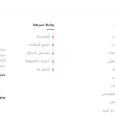
روابط سريعة
ت
الرئيسية
ت
جميع الإعلانات
لماح
نيات
تسجيل الدخول
عملي
منزلي
حساب العمولة
دائم
ف
اتصل بنا
حمل 
ت
ات
 وملابس
موثو
ات
 و صيد