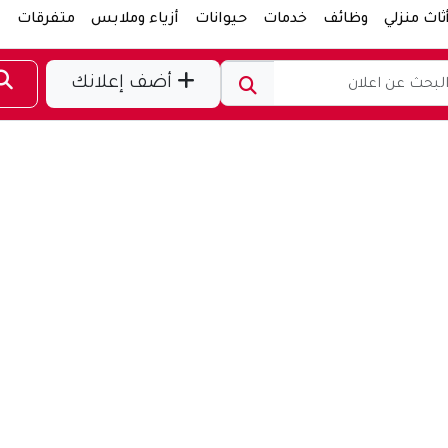
ثاث منزلي
وظائف
خدمات
حيوانات
أزياء وملابس
متفرقات
ر
أضف إعلانك