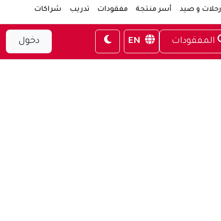
حلات و صيد
أسر منتجة
مفقودات
تدريب
شراكات
المفقودات
EN
دخول