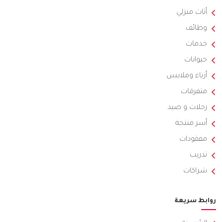
أثاث منزلي
وظائف
خدمات
حيوانات
أزياء وملابس
متفرقات
رحلات و صيد
أسر منتجة
مفقودات
تدريب
شراكات
روابط سريعة