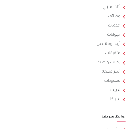
أثاث منزلي
وظائف
خدمات
حيوانات
أزياء وملابس
متفرقات
رحلات و صيد
أسر منتجة
مفقودات
تدريب
شراكات
روابط سريعة