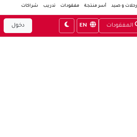
حلات و صيد
أسر منتجة
مفقودات
تدريب
شراكات
المفقودات
EN
دخول