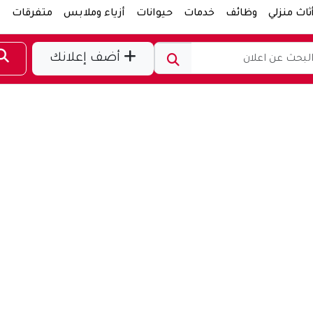
ثاث منزلي
وظائف
خدمات
حيوانات
أزياء وملابس
متفرقات
ر
أضف إعلانك