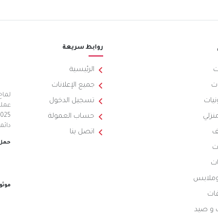
روابط سريعة
ت
الرئيسية
ت
جميع الإعلانات
لماح
نيات
تسجيل الدخول
عملي
منزلي
حساب العمولة
دائم
ف
اتصل بنا
حمل 
ت
ات
 وملابس
موثو
ات
 و صيد