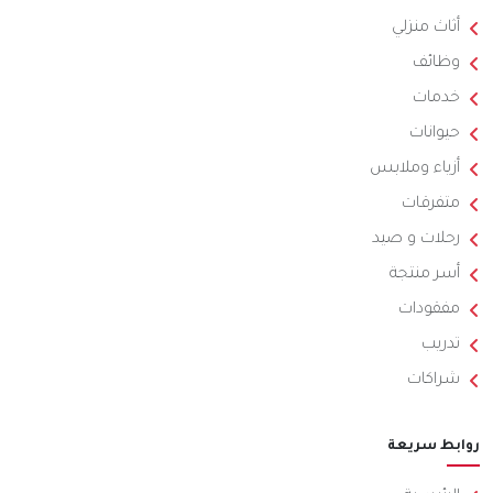
أثاث منزلي
وظائف
خدمات
حيوانات
أزياء وملابس
متفرقات
رحلات و صيد
أسر منتجة
مفقودات
تدريب
شراكات
روابط سريعة