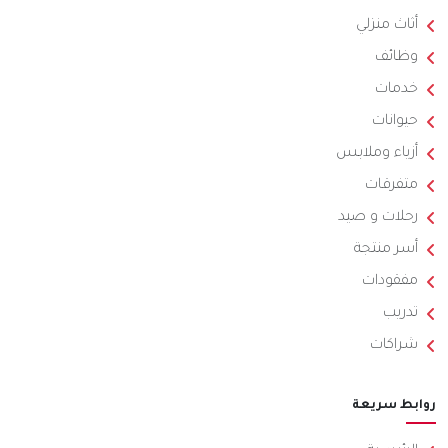
أثاث منزلي
وظائف
خدمات
حيوانات
أزياء وملابس
متفرقات
رحلات و صيد
أسر منتجة
مفقودات
تدريب
شراكات
روابط سريعة