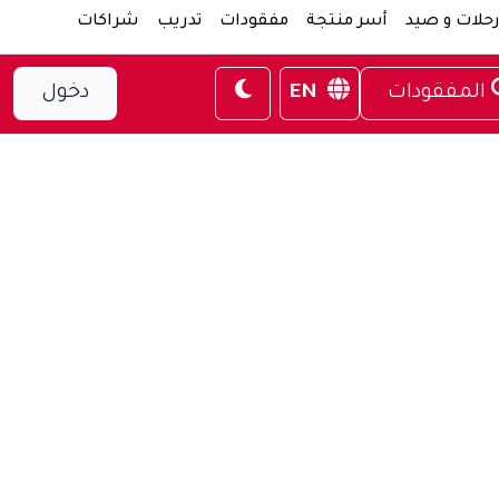
حلات و صيد
أسر منتجة
مفقودات
تدريب
شراكات
المفقودات
EN
دخول