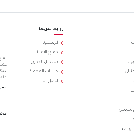
روابط سريعة
ت
الرئيسية
ت
جميع الإعلانات
لماح
نيات
تسجيل الدخول
عملي
منزلي
حساب العمولة
دائم
ف
اتصل بنا
حمل 
ت
ات
 وملابس
موثو
ات
 و صيد