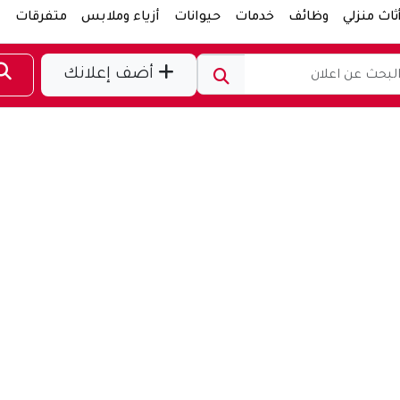
ثاث منزلي
وظائف
خدمات
حيوانات
أزياء وملابس
متفرقات
ر
أضف إعلانك