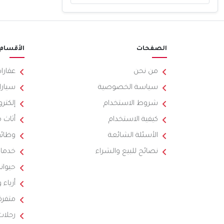
الصفحات
الأقسام
من نحن
عقارا
سياسة الخصوصية
سيارا
شروط الاستخدام
إلكترو
كيفية الاستخدام
أثاث 
الأسئلة الشائعة
وظائ
نصائح للبيع والشراء
خدما
حيوان
أزياء
متفرق
رحلات