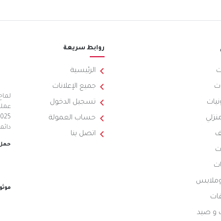
روابط سريعة
ت
الرئيسية
ت
جميع الإعلانات
لماح
نيات
تسجيل الدخول
عملي
منزلي
حساب العمولة
دائم
ف
اتصل بنا
حمل 
ت
ات
 وملابس
موثو
ات
 و صيد