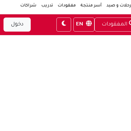
حلات و صيد
أسر منتجة
مفقودات
تدريب
شراكات
المفقودات
EN
دخول